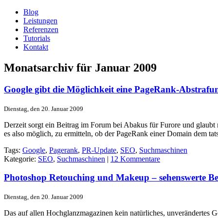
Blog
Leistungen
Referenzen
Tutorials
Kontakt
Monatsarchiv für Januar 2009
Google gibt die Möglichkeit eine PageRank-Abstrafu
Dienstag, den 20. Januar 2009
Derzeit sorgt ein Beitrag im Forum bei Abakus für Furore und glaubt
es also möglich, zu ermitteln, ob der PageRank einer Domain dem tat
Tags:
Google
,
Pagerank
,
PR-Update
,
SEO
,
Suchmaschinen
Kategorie:
SEO
,
Suchmaschinen
|
12 Kommentare
Photoshop Retouching und Makeup – sehenswerte Beis
Dienstag, den 20. Januar 2009
Das auf allen Hochglanzmagazinen kein natürliches, unverändertes Ge