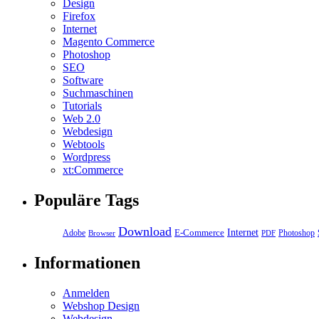
Design
Firefox
Internet
Magento Commerce
Photoshop
SEO
Software
Suchmaschinen
Tutorials
Web 2.0
Webdesign
Webtools
Wordpress
xt:Commerce
Populäre Tags
Download
E-Commerce
Internet
Adobe
Photoshop
Browser
PDF
Informationen
Anmelden
Webshop Design
Webdesign