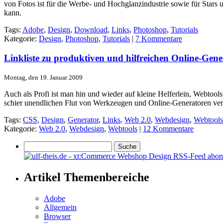
von Fotos ist für die Werbe- und Hochglanzindustrie sowie für Stars 
kann.
Tags:
Adobe
,
Design
,
Download
,
Links
,
Photoshop
,
Tutorials
Kategorie:
Design
,
Photoshop
,
Tutorials
|
7 Kommentare
Linkliste zu produktiven und hilfreichen Online-Gen
Montag, den 19. Januar 2009
Auch als Profi ist man hin und wieder auf kleine Helferlein, Webtool
schier unendlichen Flut von Werkzeugen und Online-Generatoren verli
Tags:
CSS
,
Design
,
Generator
,
Links
,
Web 2.0
,
Webdesign
,
Webtools
Kategorie:
Web 2.0
,
Webdesign
,
Webtools
|
12 Kommentare
Artikel Themenbereiche
Adobe
Allgemein
Browser