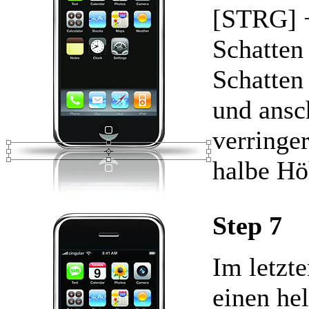
[STRG] +
Schatten
Schatten
und ansc
verringe
halbe H
Step 7
Im letzte
einen he