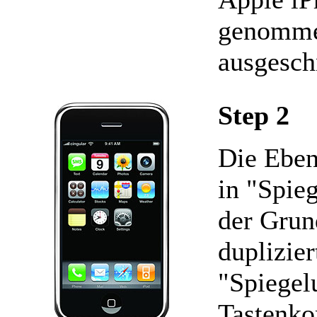
genommen
ausgesch
Step 2
Die Eben
in "Spie
der Grun
duplizie
"Spiegel
Tastenko