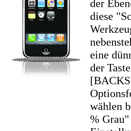
der Eben
diese "S
Werkzeug
nebenste
eine dün
der Tast
[BACKSP
Optionsf
wählen b
% Grau" 