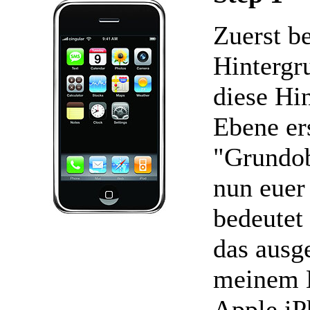
Zuerst b
Hintergr
diese Hi
Ebene ers
"Grundob
nun euer 
bedeutet 
das ausg
meinem B
Apple iP