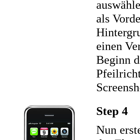
auswähle
als Vord
Hintergru
einen Ve
Beginn d
Pfeilric
Screensh
Step 4
Nun erst