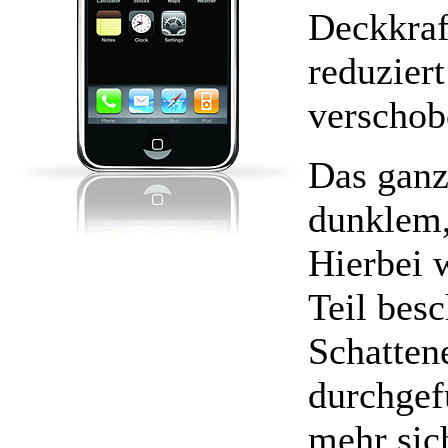
Deckkraf
reduziert
verschobe
Das ganz
dunklem,
Hierbei w
Teil besc
Schatten
durchgefü
mehr sich