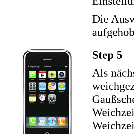
Einstell
Die Ausw
aufgehob
Step 5
Als näch
weichgez
Gaußsche
Weichzei
Weichzei