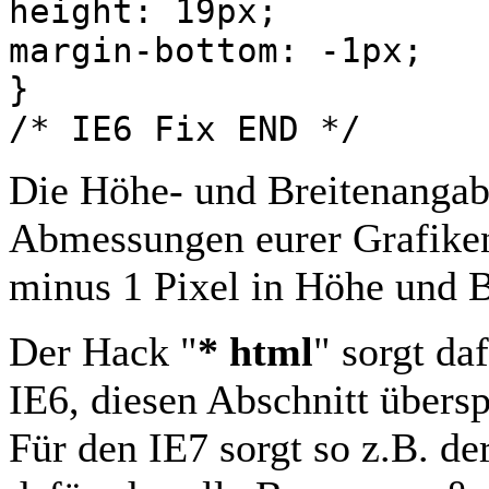
height: 19px;
margin-bottom: -1px;
}
/* IE6 Fix END */
Die Höhe- und Breitenangabe
Abmessungen eurer Grafike
minus 1 Pixel in Höhe und B
Der Hack "
* html
" sorgt da
IE6, diesen Abschnitt übersp
Für den IE7 sorgt so z.B. de