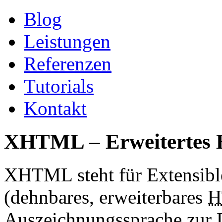
Blog
Leistungen
Referenzen
Tutorials
Kontakt
XHTML – Erweiterte
XHTML steht für Extensib
(dehnbares, erweiterbares
H
Auszeichnungssprache zur D