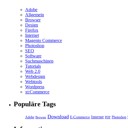
Adobe
Allgemein
Browser
Design
Firefox
Internet
Magento Commerce
Photoshop
SEO
Software
Suchmaschinen
Tutorials
Web 2.0
Webdesign
Webtools
Wordpress
xt:Commerce
Populäre Tags
Download
E-Commerce
Internet
Adobe
Photoshop
Browser
PDF