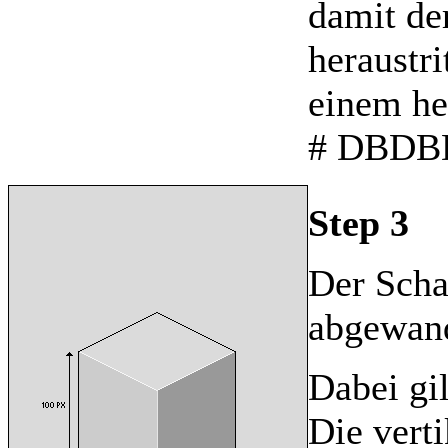
damit der
heraustri
einem he
# DBDB
Step 3
Der Scha
abgewandt
Dabei gil
Die vert