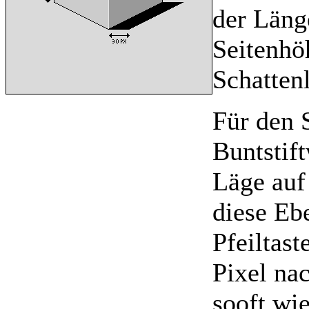
der Länge
Seitenhö
Schattenl
Für den 
Buntstif
Läge auf
diese Eb
Pfeiltas
Pixel na
sooft wi