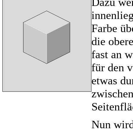
Dazu wer
innenlie
Farbe üb
die ober
fast an 
für den 
etwas du
zwischen
Seitenflä
Nun wird