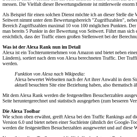
messen. Die Vielfalt dieser Bewertungsdienste ist mittlerweile enor
Als Beispiel für einen solchen Dienst möchte ich an dieser Stelle di
Seitwert nimmt unter dem Bewertungsbereich "Zugriffszahlen", neben
Bereich Zugriffszahlen maximal 10 von 100 möglichen Punkten. Der T
man bereits 5 Punkte in der Bewertung von Seitwert. Führt man sich e
ersichtlich, dass der Traffic einen großen Stellenwert bei der Bere
Was ist der Alexa Rank nun im Detail
Alexa ist ein Tochterunternehmen von Amazon und bietet neben eine
Ländern), sortiert nach dem von Alexa berechneten Traffic. Der Traf
werden.
Funktion von Alexa nach Wikipedia:
Alexa bewertet Webseiten nach der Art ihrer Anwahl in dem Sinn
aktuell besuchten Site eine Beziehung haben, also thematisch 
Mit dem Alexa Rank werden die festgestellten Besucherzahlen ausgewe
Seite heruntergerechnet und statistisch ausgegeben (zum besseren Ve
Die Alexa Toolbar
Wie schon oben erwähnt, greift Alexa bei den Traffic Rankings auf di
Version 6.0 und bietet neben einer Suchleiste (ähnlich der Google-To
werden die festgestellten Besucherzahlen ausgewertet und auf diese W