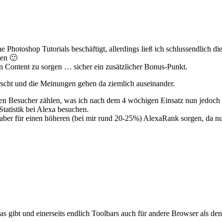
Photoshop Tutorials beschäftigt, allerdings ließ ich schlussendlich di
len 🙂
en Content zu sorgen … sicher ein zusätzlicher Bonus-Punkt.
rscht und die Meinungen gehen da ziemlich auseinander.
nen Besucher zählen, was ich nach dem 4 wöchigen Einsatz nun jedoch d
tatistik bei Alexa besuchen.
ird aber für einen höheren (bei mir rund 20-25%) AlexaRank sorgen, da
Gas gibt und einerseits endlich Toolbars auch für andere Browser als de