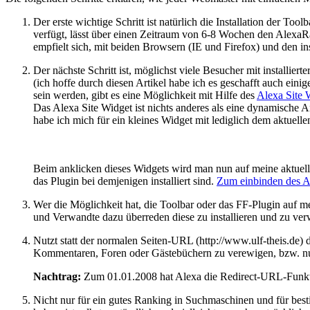
Der erste wichtige Schritt ist natürlich die Installation der To
verfügt, lässt über einen Zeitraum von 6-8 Wochen den AlexaR
empfielt sich, mit beiden Browsern (IE und Firefox) und den ins
Der nächste Schritt ist, möglichst viele Besucher mit installie
(ich hoffe durch diesen Artikel habe ich es geschafft auch ein
sein werden, gibt es eine Möglichkeit mit Hilfe des
Alexa Site 
Das Alexa Site Widget ist nichts anderes als eine dynamische 
habe ich mich für ein kleines Widget mit lediglich dem aktuel
Beim anklicken dieses Widgets wird man nun auf meine aktuelle
das Plugin bei demjenigen installiert sind.
Zum einbinden des Al
Wer die Möglichkeit hat, die Toolbar oder das FF-Plugin auf meh
und Verwandte dazu überreden diese zu installieren und zu ver
Nutzt statt der normalen Seiten-URL (http://www.ulf-theis.de)
Kommentaren, Foren oder Gästebüchern zu verewigen, bzw. nutz
Nachtrag:
Zum 01.01.2008 hat Alexa die Redirect-URL-Funktion
Nicht nur für ein gutes Ranking in Suchmaschinen und für besti