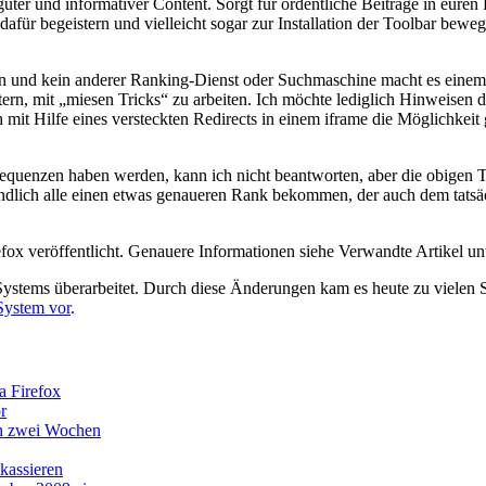
h guter und informativer Content. Sorgt für ordentliche Beiträge in eure
afür begeistern und vielleicht sogar zur Installation der Toolbar bewe
eln und kein anderer Ranking-Dienst oder Suchmaschine macht es einem 
tern, mit „miesen Tricks“ zu arbeiten. Ich möchte lediglich Hinweis
 mit Hilfe eines versteckten Redirects in einem iframe die Möglichkeit
enzen haben werden, kann ich nicht beantworten, aber die obigen Tip
dlich alle einen etwas genaueren Rank bekommen, der auch dem tatsächl
ox veröffentlicht. Genauere Informationen siehe Verwandte Artikel unt
ystems überarbeitet. Durch diese Änderungen kam es heute zu vielen 
System vor
.
a Firefox
r
ch zwei Wochen
kassieren