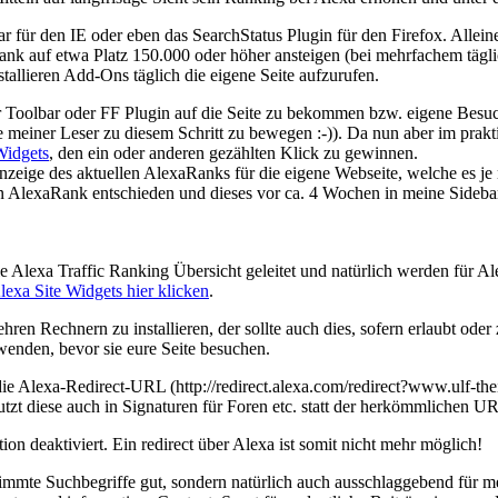
olbar für den IE oder eben das SearchStatus Plugin für den Firefox. Alle
ank auf etwa Platz 150.000 oder höher ansteigen (bei mehrfachem täg
tallieren Add-Ons täglich die eigene Seite aufzurufen.
rter Toolbar oder FF Plugin auf die Seite zu bekommen bzw. eigene Besu
ige meiner Leser zu diesem Schritt zu bewegen :-)). Da nun aber im pr
Widgets
, den ein oder anderen gezählten Klick zu gewinnen.
Anzeige des aktuellen AlexaRanks für die eigene Webseite, welche es je
len AlexaRank entschieden und dieses vor ca. 4 Wochen in meine Sidebar
 Alexa Traffic Ranking Übersicht geleitet und natürlich werden für Ale
exa Site Widgets hier klicken
.
ren Rechnern zu installieren, der sollte auch dies, sofern erlaubt ode
wenden, bevor sie eure Seite besuchen.
 die Alexa-Redirect-URL (http://redirect.alexa.com/redirect?www.ulf-t
t diese auch in Signaturen für Foren etc. statt der herkömmlichen U
 deaktiviert. Ein redirect über Alexa ist somit nicht mehr möglich!
mmte Suchbegriffe gut, sondern natürlich auch ausschlaggebend für mehr 