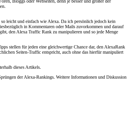
n Foren, Bloggs oder Webseiten, denn je besser und größer der
gen.
so leicht und einfach wie Alexa. Da ich persönlich jedoch kein
en diesbezüglich in Kommentaren oder Mails zuvorkommen und darauf
 gibt, den Alexa Traffic Rank zu manipulieren und so jede Menge
ps stellen für jeden eine gleichwertige Chance dar, den AlexaRank
ichen Seiten-Traffic entspricht, auch ohne das hierfür manipuliert
erhalb dieses Artikels.
Sprüngen der Alexa-Rankings. Weitere Informationen und Diskussion