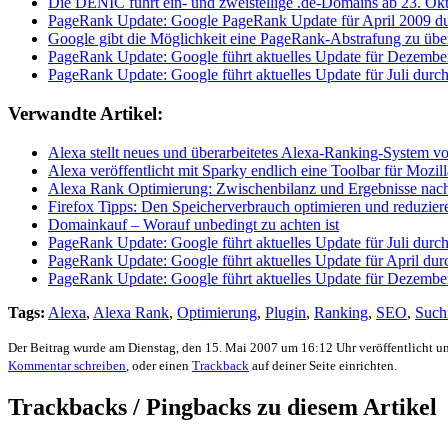
Die DENIC führt ein- und zweistellige .de-Domains ab 23. Ok
PageRank Update: Google PageRank Update für April 2009 du
Google gibt die Möglichkeit eine PageRank-Abstrafung zu übe
PageRank Update: Google führt aktuelles Update für Dezembe
PageRank Update: Google führt aktuelles Update für Juli durc
Verwandte Artikel:
Alexa stellt neues und überarbeitetes Alexa-Ranking-System vo
Alexa veröffentlicht mit Sparky endlich eine Toolbar für Mozill
Alexa Rank Optimierung: Zwischenbilanz und Ergebnisse na
Firefox Tipps: Den Speicherverbrauch optimieren und reduzier
Domainkauf – Worauf unbedingt zu achten ist
PageRank Update: Google führt aktuelles Update für Juli durc
PageRank Update: Google führt aktuelles Update für April dur
PageRank Update: Google führt aktuelles Update für Dezembe
Tags:
Alexa
,
Alexa Rank
,
Optimierung
,
Plugin
,
Ranking
,
SEO
,
Such
Der Beitrag wurde am Dienstag, den 15. Mai 2007 um 16:12 Uhr veröffentlicht u
Kommentar schreiben
, oder einen
Trackback
auf deiner Seite einrichten.
Trackbacks / Pingbacks zu diesem Artikel