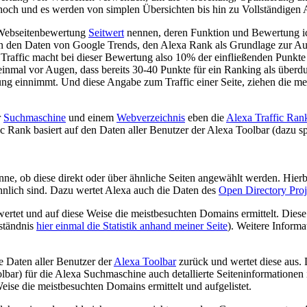
m hoch und es werden von simplen Übersichten bis hin zu Vollständigen 
e Webseitenbewertung
Seitwert
nennen, deren Funktion und Bewertung ic
 den Daten von Google Trends, den Alexa Rank als Grundlage zur Aussa
raffic macht bei dieser Bewertung also 10% der einfließenden Punkte 
inmal vor Augen, dass bereits 30-40 Punkte für ein Ranking als überdur
chnung einnimmt. Und diese Angabe zum Traffic einer Seite, ziehen die
r
Suchmaschine
und einem
Webverzeichnis
eben die
Alexa Traffic Ran
fic Rank basiert auf den Daten aller Benutzer der Alexa Toolbar (dazu
e, ob diese direkt oder über ähnliche Seiten angewählt werden. Hierbei 
ähnlich sind. Dazu wertet Alexa auch die Daten des
Open Directory Proj
rtet und auf diese Weise die meistbesuchten Domains ermittelt. Diese 
rständnis
hier einmal die Statistik anhand meiner Seite
). Weitere Inform
e Daten aller Benutzer der
Alexa Toolbar
zurück und wertet diese aus. 
olbar) für die Alexa Suchmaschine auch detallierte Seiteninformatione
eise die meistbesuchten Domains ermittelt und aufgelistet.