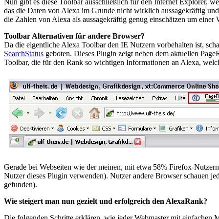
Nun gibt es diese Toolbar ausschließlich für den Internet Explorer,
das die Daten von Alexa im Grunde nicht wirklich aussagekräftig und
die Zahlen von Alexa als aussagekräftig genug einschätzen um einer 
Toolbar Alternativen für andere Browser?
Da die eigentliche Alexa Toolbar den IE Nutzern vorbehalten ist, sc
SearchStatus
geboten. Dieses Plugin zeigt neben dem aktuellen PageR
Toolbar, die für den Rank so wichtigen Informationen an Alexa, welche 
Gerade bei Webseiten wie der meinen, mit etwa 58% Firefox-Nutzern 
Nutzer dieses Plugin verwenden). Nutzer andere Browser schauen jedoc
gefunden).
Wie steigert man nun gezielt und erfolgreich den AlexaRank?
Die folgenden Schritte erklären, wie jeder Webmaster mit einfachen M