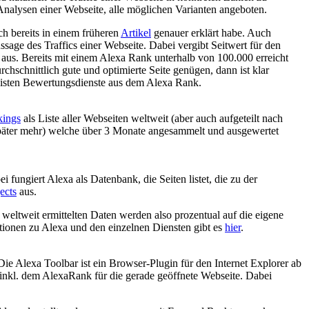
Analysen einer Webseite, alle möglichen Varianten angeboten.
h bereits in einem früheren
Artikel
genauer erklärt habe. Auch
ge des Traffics einer Webseite. Dabei vergibt Seitwert für den
aus. Bereits mit einem Alexa Rank unterhalb von 100.000 erreicht
chschnittlich gute und optimierte Seite genügen, dann ist klar
 meisten Bewertungsdienste aus dem Alexa Rank.
kings
als Liste aller Webseiten weltweit (aber auch aufgeteilt nach
 später mehr) welche über 3 Monate angesammelt und ausgewertet
fungiert Alexa als Datenbank, die Seiten listet, die zu der
ects
aus.
weltweit ermittelten Daten werden also prozentual auf die eigene
ationen zu Alexa und den einzelnen Diensten gibt es
hier
.
Die Alexa Toolbar ist ein Browser-Plugin für den Internet Explorer ab
n inkl. dem AlexaRank für die gerade geöffnete Webseite. Dabei