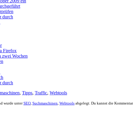
tober 2009 ein
rchgeführt
rprüfen
r durch
h
r
a Firefox
ch zwei Wochen
en
h
ch
r durch
maschinen
,
Tipps
,
Traffic
,
Webtools
nd wurde unter
SEO
,
Suchmaschinen
,
Webtools
abgelegt. Du kannst die Kommentar