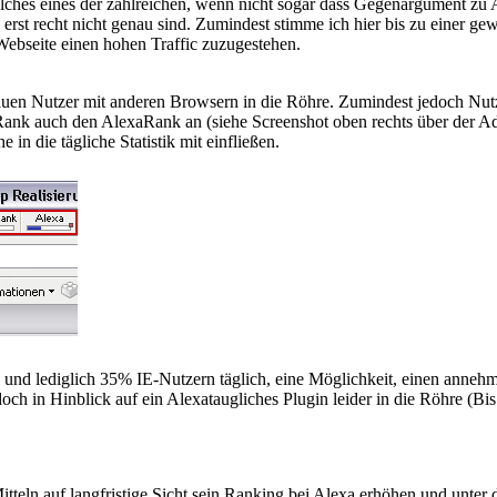
 welches eines der zahlreichen, wenn nicht sogar dass Gegenargument z
 erst recht nicht genau sind. Zumindest stimme ich hier bis zu einer
Webseite einen hohen Traffic zuzugestehen.
hauen Nutzer mit anderen Browsern in die Röhre. Zumindest jedoch Nutz
ank auch den AlexaRank an (siehe Screenshot oben rechts über der Adre
in die tägliche Statistik mit einfließen.
und lediglich 35% IE-Nutzern täglich, eine Möglichkeit, einen annehm
h in Hinblick auf ein Alexataugliches Plugin leider in die Röhre (Bis 
itteln auf langfristige Sicht sein Ranking bei Alexa erhöhen und unter